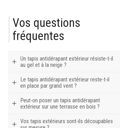
Vos questions
fréquentes
Un tapis antidérapant extérieur résiste-t-il
au gel et à la neige ?
Oui : nos tapis en caoutchouc et PVC technique
Le tapis antidérapant extérieur reste-t-il
supportent les cycles gel/dégel et les températures
en place par grand vent ?
négatives sans se fissurer. Leur surface reste
adhérente sous la neige tassée, et un simple
Les modèles lourds en caoutchouc tiennent par leur
Peut-on poser un tapis antidérapant
balayage la dégage.
propre poids. Pour les zones exposées ou les formats
extérieur sur une terrasse en bois ?
légers, prévoyez une fixation par adhésif double face
extérieur ou par vissage sur bois et béton.
Oui, et c'est même recommandé sur les lames
Vos tapis extérieurs sont-ils découpables
devenues glissantes. Choisissez un tapis drainant qui
sur mesure ?