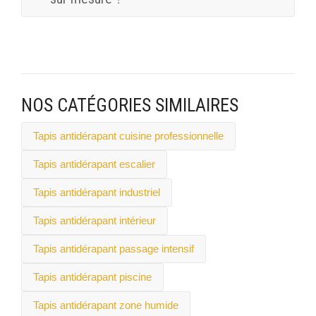
laisse respirer le bois et évacue l'eau, fixé par vissage
pour résister au vent et au passage.
Oui : vendus au rouleau ou en formats standards, ils
se découpent ou sont livrés aux dimensions exactes
de votre allée, rampe ou escalier. Transmettez-nous
vos cotes pour un chiffrage précis.
NOS CATÉGORIES SIMILAIRES
Tapis antidérapant cuisine professionnelle
Tapis antidérapant escalier
Tapis antidérapant industriel
Tapis antidérapant intérieur
Tapis antidérapant passage intensif
Tapis antidérapant piscine
Tapis antidérapant zone humide