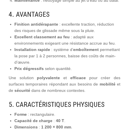
Maintenance
: nettoyage simple au jet d’eau ou au balai.
4. AVANTAGES
Finition antidérapante
: excellente traction, réduction
des risques de glissade même sous la pluie.
Excellent classement au feu
: adapté aux
environnements exigeant une résistance accrue au feu.
Installation rapide
: système d’
emboîtement
permettant
la pose par 1 à 2 personnes, baisse des coûts de main-
d’œuvre.
Prix dégressifs
selon quantité.
Une solution
polyvalente
et
efficace
pour créer des
surfaces temporaires répondant aux besoins de
mobilité
et
de
sécurité
dans de nombreux contextes.
5. CARACTÉRISTIQUES PHYSIQUES
Forme
: rectangulaire.
Capacité de charge
:
40 T
.
Dimensions
:
1 200 × 800 mm
.