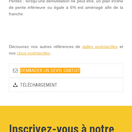
Pentes : lorsqu’une dénivellation ne peut être, un plan incliné
de pente inférieure ou égale à 6% est aménagé afin de la
franchir.
Découvrez nos autres références de
dalles podotactiles
et
nos
clous podotactiles
.
DEMANDER UN DEVIS GRATUIT
TÉLÉCHARGEMENT
Inscrivez-vous à notre